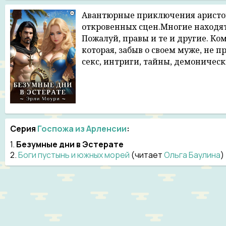
Авантюрные приключения аристок
откровенных сцен.Многие находят 
Пожалуй, правы и те и другие. К
которая, забыв о своем муже, не 
секс, интриги, тайны, демоническ
Серия
Госпожа из Арленсии
:
1.
Безумные дни в Эстерате
2.
Боги пустынь и южных морей
(читает
Ольга Баулина
)