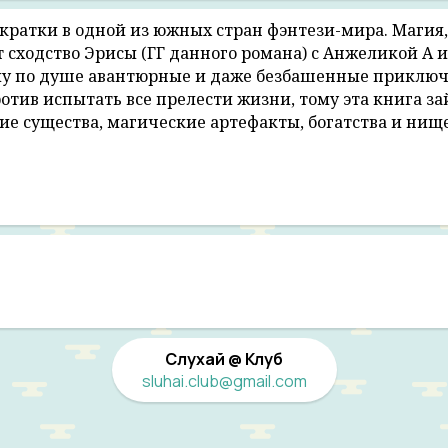
ратки в одной из южных стран фэнтези-мира. Магия,
сходство Эрисы (ГГ данного романа) с Анжеликой А и 
ому по душе авантюрные и даже безбашенные приключ
против испытать все прелести жизни, тому эта книга з
ие существа, магические артефакты, богатства и нище
Слухай @ Клуб
sluhai.club@gmail.com