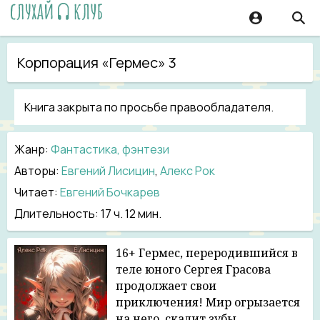
Корпорация «Гермес» 3
Книга закрыта по просьбе правообладателя.
Жанр
:
Фантастика, фэнтези
Авторы:
Евгений Лисицин
,
Алекс Рок
Читает:
Евгений Бочкарев
Длительность:
17 ч. 12 мин.
16+ Гермес, переродившийся в
теле юного Сергея Грасова
продолжает свои
приключения! Мир огрызается
на него, скалит зубы