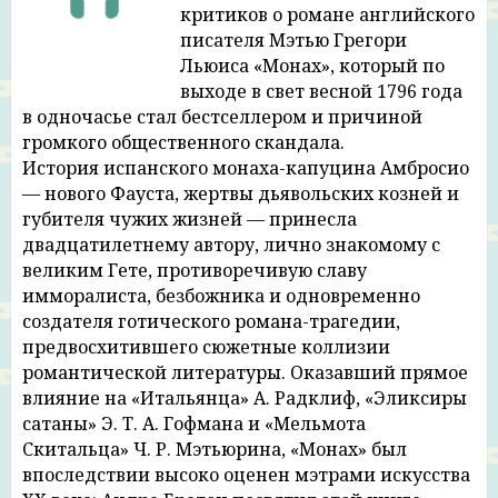
критиков о романе английского
019-monakh-
22:15
писателя Мэтью Грегори
Льюиса «Монах», который по
020-monakh-
15:07
выходе в свет весной 1796 года
в одночасье стал бестселлером и причиной
021-monakh-
20:10
громкого общественного скандала.
022-monakh-
17:50
История испанского монаха-капуцина Амбросио
— нового Фауста, жертвы дьявольских козней и
023-monakh-
15:11
губителя чужих жизней — принесла
двадцатилетнему автору, лично знакомому с
024-monakh-
29:31
великим Гете, противоречивую славу
имморалиста, безбожника и одновременно
025-monakh-
18:14
создателя готического романа-трагедии,
026-monakh-
16:25
предвосхитившего сюжетные коллизии
романтической литературы. Оказавший прямое
027-monakh-
20:08
влияние на «Итальянца» А. Радклиф, «Эликсиры
сатаны» Э. Т. А. Гофмана и «Мельмота
028-monakh-
18:23
Скитальца» Ч. Р. Мэтьюрина, «Монах» был
029-monakh-
26:02
впоследствии высоко оценен мэтрами искусства