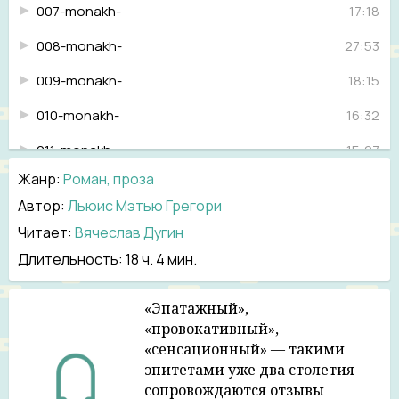
007-monakh-
17:18
008-monakh-
27:53
009-monakh-
18:15
010-monakh-
16:32
011-monakh-
15:07
Жанр
:
Роман, проза
012-monakh-
16:19
Автор:
Льюис Мэтью Грегори
013-monakh-
19:18
Читает:
Вячеслав Дугин
014-monakh-
17:38
Длительность:
18 ч. 4 мин.
015-monakh-
20:49
«Эпатажный»,
016-monakh-
24:04
«провокативный»,
«сенсационный» — такими
017-monakh-
15:49
эпитетами уже два столетия
сопровождаются отзывы
018-monakh-
25:08