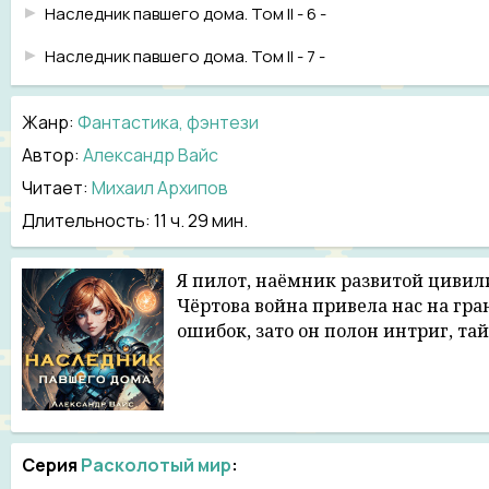
Наследник павшего дома. Том II - 6 -
Наследник павшего дома. Том II - 7 -
Наследник павшего дома. Том II - 8 -
Жанр
:
Фантастика, фэнтези
Наследник павшего дома. Том II - 9 -
Автор:
Александр Вайс
Наследник павшего дома. Том II - 10 -
Читает:
Михаил Архипов
Длительность:
11 ч. 29 мин.
Наследник павшего дома. Том II - 11 -
Наследник павшего дома. Том II - 12 -
Я пилот, наёмник развитой цивили
Чёртова война привела нас на гр
Наследник павшего дома. Том II - 13 -
ошибок, зато он полон интриг, та
Наследник павшего дома. Том II - 14 -
Наследник павшего дома. Том II - 15 -
Наследник павшего дома. Том II - 16 -
Серия
Расколотый мир
:
Наследник павшего дома. Том II - 17 -