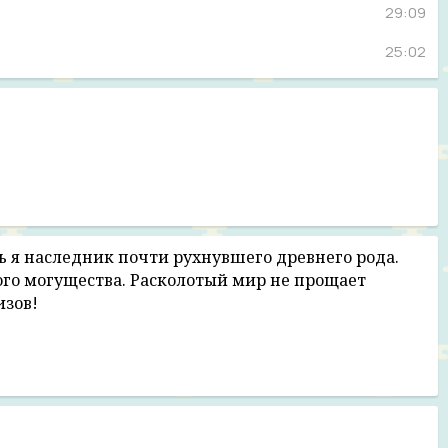
29:09
25:02
29:18
25:23
36:18
45:33
40:58
рь я наследник почти рухнувшего древнего рода.
ого могущества. Расколотый мир не прощает
36:50
изов!
19:15
26:11
36:45
16:52