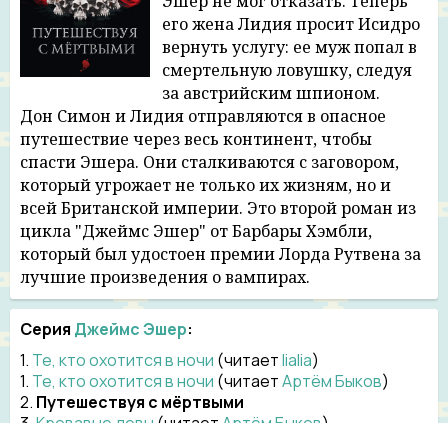
Эшер не мог отказать. Теперь
его жена Лидия просит Исидро
18
22:41
вернуть услугу: ее муж попал в
смертельную ловушку, следуя
19
20:45
за австрийским шпионом.
20
29:35
Дон Симон и Лидия отправляются в опасное
путешествие через весь континент, чтобы
21
41:28
спасти Эшера. Они сталкиваются с заговором,
который угрожает не только их жизням, но и
22
27:13
всей Британской империи. Это второй роман из
цикла "Джеймс Эшер" от Барбары Хэмбли,
который был удостоен премии Лорда Рутвена за
лучшие произведения о вампирах.
Серия
Джеймс Эшер
:
1.
Те, кто охотится в ночи
(читает
lialia
)
1.
Те, кто охотится в ночи
(читает
Артём Быков
)
2.
Путешествуя с мёртвыми
3.
Кровавые девы
(читает
Артём Быков
)
4.
Князья Ада
(читает
Артём Быков
)