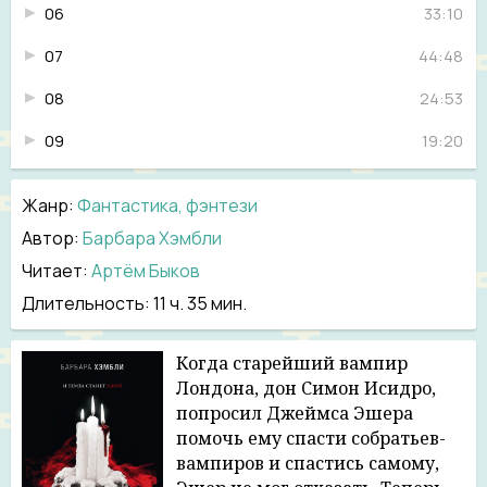
06
33:10
07
44:48
08
24:53
09
19:20
10
34:35
Жанр
:
Фантастика, фэнтези
11
31:12
Автор:
Барбара Хэмбли
12
31:05
Читает:
Артём Быков
Длительность:
11 ч. 35 мин.
13
22:55
14
20:55
Когда старейший вампир
Лондона, дон Симон Исидро,
15
37:15
попросил Джеймса Эшера
помочь ему спасти собратьев-
16
39:36
вампиров и спастись самому,
17
28:18