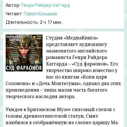
Автор:
Генри Райдер Хаггард
Читает:
Павел Конышев
Длительность:
2 ч. 17 мин.
Студия «МедиаКнига»
представляет аудиокнигу
знаменитого английского
романиста Генри Райдера
Хаггарда – «Суд фараонов». Его
творчество широко известно у
нас по книгам «Копи царя
Соломона» и «Дочь Монтесумы», однако два этих
произведения – лишь малая часть богатого
творческого наследия автора.
Увидев в Британском Музее гипсовый слепок с
головы древнеегипетской статуи, Смит
влюбился в отображённую на слепке царицу Ма-