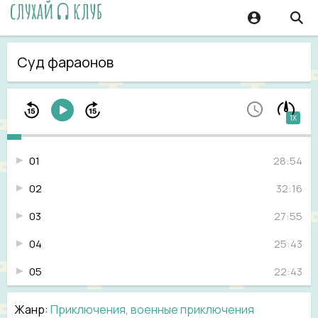
Суд фараонов
1X
01
28:54
02
32:16
03
27:55
04
25:43
05
22:43
Жанр
:
Приключения, военные приключения