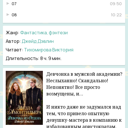
07
09:50
08
10:22
09
10:23
Жанр
:
Фантастика, фэнтези
10
10:51
Автор:
Джейд Дэвлин
11
09:07
Читает:
Тихомирова Виктория
Длительность:
8 ч. 9 мин.
12
08:25
13
11:44
Девчонка в мужской академии?
Неслыханно! Скандально!
14
08:28
Непонятно! Все просто
15
08:46
возмущены, и…
16
09:26
И никто даже не задумался над
тем, что привело опытную
17
09:10
девушку-мастера в компанию к
18
09:58
избалованным аристократам.