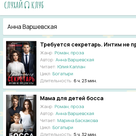
Анна Варшевская
Требуется секретарь. Интим не 
Жанр:
Роман, проза
Автор:
Анна Варшевская
Читает:
Юлия Каплан
Цикл:
Богатыри
Длительность:
6 ч. 23 мин.
Мама для детей босса
Жанр:
Роман, проза
Автор:
Анна Варшевская
Читает:
Марина Баскакова
Цикл:
Богатыри
Длительность:
5 ч. 32 мин.