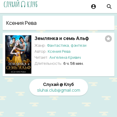
Ксения Рева
Землянка и семь Альф
Жанр:
Фантастика, фэнтези
Автор:
Ксения Рева
Читает:
Ангелина Кривич
Длительность:
6 ч. 58 мин.
Слухай @ Клуб
sluhai.club@gmail.com