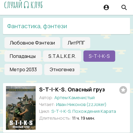
Фантастика, фэнтези
Любовное Фэнтези
ЛитРПГ
Попаданцы
S.T.A.L.K.E.R.
S-T-I-K-S
Метро 2033
Этногенез
S-T-I-K-S. Опасный груз
Автор:
Артем Каменистый
Читает:
Иван Никонов (zzJoker)
Цикл:
S-T-I-K-S. Похождения Карата
Длительность:
11 ч. 19 мин.