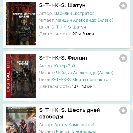
S-T-I-K-S. Шатун
Автор:
Василий Евстратов
Читает:
Чайцын Александр (Алекс)
Цикл:
S-T-I-K-S. Шатун
Длительность:
20 ч. 8 мин.
S-T-I-K-S. Филант
Автор:
Катэр Вэй
Читает:
Чайцын Александр (Алекс)
Цикл:
S-T-I-K-S. Мечты сбываются
Длительность:
13 ч. 43 мин.
S-T-I-K-S. Шесть дней
свободы
Автор:
Артем Каменистый
Читает:
Елена Полонецкая