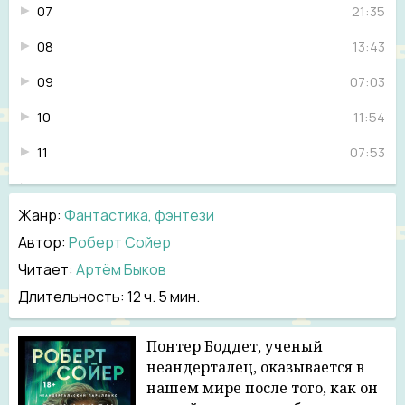
07
21:35
08
13:43
09
07:03
10
11:54
11
07:53
12
10:50
Жанр
:
Фантастика, фэнтези
13
16:37
Автор:
Роберт Сойер
14
11:06
Читает:
Артём Быков
15
18:23
Длительность:
12 ч. 5 мин.
16
13:57
Понтер Боддет, ученый
17
13:10
неандерталец, оказывается в
нашем мире после того, как он
18
18:15