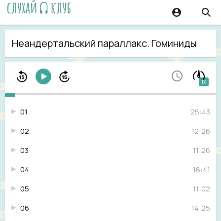
Неандертальский параллакс. Гоминиды
1X
01
25:43
02
12:26
03
11:26
04
18:41
05
11:02
06
14:25