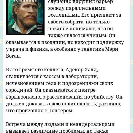
случайно нарушил барьер
между параллельными
19
12:25
вселенными. Его признают за
20
28:33
своего собрата, но только
позднее понимают, что он
21
09:17
также является ученым. Он
оказывается в изоляции, но находит поддержку
22
17:28
у врача и физика, а особенно у генетика Мэри
Воган.
23
19:52
24
19:09
В это время его коллега, Адекор Халд,
сталкивается с хаосом в лаборатории,
25
11:17
исчезновением тела и подозрениями своих
сородичей. Он оказывается в центре
26
12:53
взрывоопасного расследования по убийству. Он
27
10:26
должен доказать свою невиновность, разгадав,
что произошло с Понтером.
28
08:35
Встреча между людьми и неандертальцами
29
11:06
вызывает различные проблемы, но также