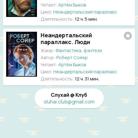
Читает:
Артём Быков
Цикл:
Неандертальский параллакс
Длительность:
12 ч. 5 мин.
Неандертальский
параллакс. Люди
Жанр:
Фантастика, фэнтези
Автор:
Роберт Сойер
Читает:
Артём Быков
Цикл:
Неандертальский параллакс
Длительность:
12 ч. 31 мин.
Слухай @ Клуб
sluhai.club@gmail.com