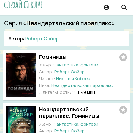
Серия «
Неандертальский параллакс
»
Автор:
Роберт Сойер
Гоминиды
Жанр:
Фантастика, фэнтези
Автор:
Роберт Сойер
Читает:
Николай Кобзев
Цикл:
Неандертальский параллакс
Длительность:
11 ч. 49 мин.
Неандертальский
параллакс. Гоминиды
Жанр:
Фантастика, фэнтези
Автор:
Роберт Сойер