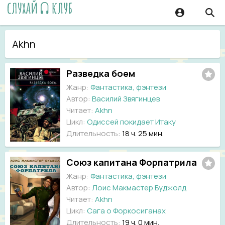
Akhn
Разведка боем
Жанр:
Фантастика, фэнтези
Автор:
Василий Звягинцев
Читает:
Akhn
Цикл:
Одиссей покидает Итаку
Длительность:
18 ч. 25 мин.
Союз капитана Форпатрила
Жанр:
Фантастика, фэнтези
Автор:
Лоис Макмастер Буджолд
Читает:
Akhn
Цикл:
Сага о Форкосиганах
Длительность:
19 ч. 0 мин.