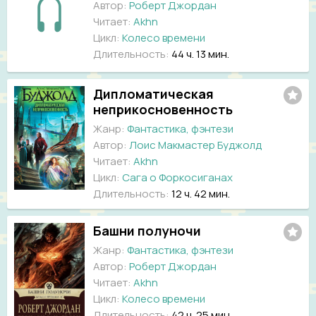
Автор:
Роберт Джордан
Читает:
Akhn
Цикл:
Колесо времени
Длительность:
44 ч. 13 мин.
Дипломатическая
неприкосновенность
Жанр:
Фантастика, фэнтези
Автор:
Лоис Макмастер Буджолд
Читает:
Akhn
Цикл:
Сага о Форкосиганах
Длительность:
12 ч. 42 мин.
Башни полуночи
Жанр:
Фантастика, фэнтези
Автор:
Роберт Джордан
Читает:
Akhn
Цикл:
Колесо времени
Длительность:
42 ч. 25 мин.