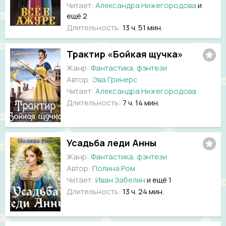
Читает:
Александра Нижегородова
и
ещё 2
Длительность:
13 ч. 51 мин.
Трактир «Бойкая щучка»
Жанр:
Фантастика, фэнтези
Автор:
Эва Гринерс
Читает:
Александра Нижегородова
Длительность:
7 ч. 14 мин.
Усадьба леди Анны
Жанр:
Фантастика, фэнтези
Автор:
Полина Ром
Читает:
Иван Забелин
и ещё 1
Длительность:
13 ч. 24 мин.