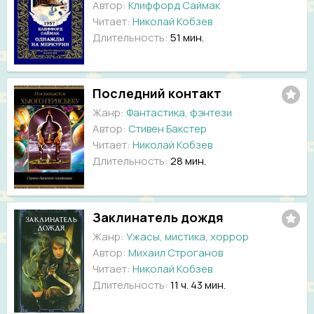
Автор:
Клиффорд Саймак
Читает:
Николай Кобзев
Длительность:
51 мин.
Последний контакт
Жанр:
Фантастика, фэнтези
Автор:
Стивен Бакстер
Читает:
Николай Кобзев
Длительность:
28 мин.
Заклинатель дождя
Жанр:
Ужасы, мистика, хоррор
Автор:
Михаил Строганов
Читает:
Николай Кобзев
Длительность:
11 ч. 43 мин.