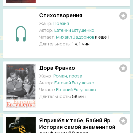
Стихотворения
Жанр:
Поэзия
Автор:
Евгений Евтушенко
Читает:
Михаил Задорнов
и ещё 1
Длительность:
1 ч. 1 мин.
Дора Франко
Жанр:
Роман, проза
Автор:
Евгений Евтушенко
Читает:
Евгений Евтушенко
Длительность:
58 мин.
Я пришёл к тебе, Бабий Яр...
История самой знаменитой