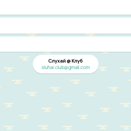
Слухай @ Клуб
sluhai.club@gmail.com