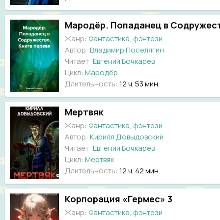
Мародёр. Попаданец в Содружест
Жанр:
Фантастика, фэнтези
Автор:
Владимир Поселягин
Читает:
Евгений Бочкарев
Цикл:
Мародёр
Длительность:
12 ч. 53 мин.
Мертвяк
Жанр:
Фантастика, фэнтези
Автор:
Кирилл Довыдовский
Читает:
Евгений Бочкарев
Цикл:
Мертвяк
Длительность:
12 ч. 42 мин.
Корпорация «Гермес» 3
Жанр:
Фантастика, фэнтези