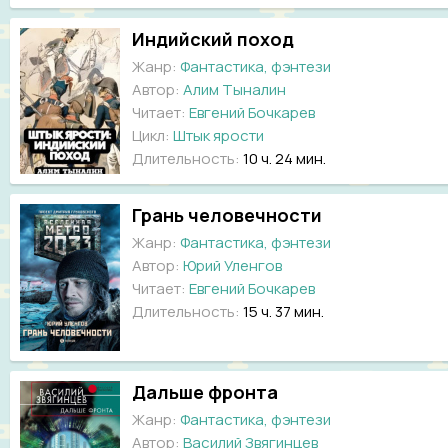
Индийский поход
Жанр:
Фантастика, фэнтези
Автор:
Алим Тыналин
Читает:
Евгений Бочкарев
Цикл:
Штык ярости
Длительность:
10 ч. 24 мин.
Грань человечности
Жанр:
Фантастика, фэнтези
Автор:
Юрий Уленгов
Читает:
Евгений Бочкарев
Длительность:
15 ч. 37 мин.
Дальше фронта
Жанр:
Фантастика, фэнтези
Автор:
Василий Звягинцев